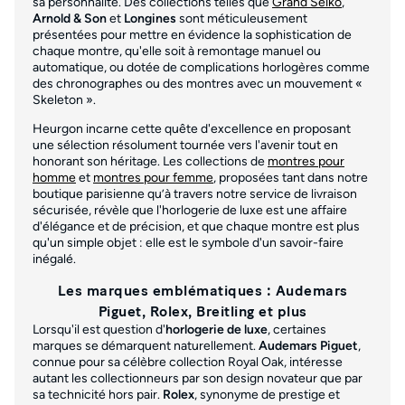
sa personnalité. Des collections telles que
Grand Seiko
,
Arnold & Son
et
Longines
sont méticuleusement
présentées pour mettre en évidence la sophistication de
chaque montre, qu'elle soit à remontage manuel ou
automatique, ou dotée de complications horlogères comme
des chronographes ou des montres avec un mouvement «
Skeleton ».
Heurgon incarne cette quête d'excellence en proposant
une sélection résolument tournée vers l'avenir tout en
honorant son héritage. Les collections de
montres pour
homme
et
montres pour femme
, proposées tant dans notre
boutique parisienne qu’à travers notre service de livraison
sécurisée, révèle que l'horlogerie de luxe est une affaire
d'élégance et de précision, et que chaque montre est plus
qu'un simple objet : elle est le symbole d'un savoir-faire
inégalé.
Les marques emblématiques : Audemars
Piguet, Rolex, Breitling et plus
Lorsqu'il est question d'
horlogerie de luxe
, certaines
marques se démarquent naturellement.
Audemars Piguet
,
connue pour sa célèbre collection Royal Oak, intéresse
autant les collectionneurs par son design novateur que par
sa technicité hors pair.
Rolex
, synonyme de prestige et