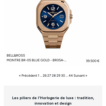
BELL&ROSS
MONTRE BR-05 BLUE GOLD - BR05A-BLU-PG/SPG
39.500 €
« Précédent
1
…
26
27
28
29
30
…
44
Suivant »
Les piliers de l'Horlogerie de luxe : tradition,
innovation et design