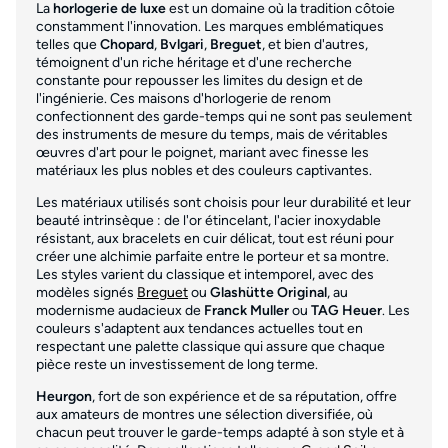
La
horlogerie de luxe
est un domaine où la tradition côtoie
constamment l'innovation. Les marques emblématiques
telles que
Chopard
,
Bvlgari
,
Breguet
, et bien d'autres,
témoignent d'un riche héritage et d'une recherche
constante pour repousser les limites du design et de
l'ingénierie. Ces maisons d'horlogerie de renom
confectionnent des garde-temps qui ne sont pas seulement
des instruments de mesure du temps, mais de véritables
œuvres d'art pour le poignet, mariant avec finesse les
matériaux les plus nobles et des couleurs captivantes.
Les matériaux utilisés sont choisis pour leur durabilité et leur
beauté intrinsèque : de l'or étincelant, l'acier inoxydable
résistant, aux bracelets en cuir délicat, tout est réuni pour
créer une alchimie parfaite entre le porteur et sa montre.
Les styles varient du classique et intemporel, avec des
modèles signés
Breguet
ou
Glashütte Original
, au
modernisme audacieux de
Franck Muller
ou
TAG Heuer
. Les
couleurs s'adaptent aux tendances actuelles tout en
respectant une palette classique qui assure que chaque
pièce reste un investissement de long terme.
Heurgon
, fort de son expérience et de sa réputation, offre
aux amateurs de montres une sélection diversifiée, où
chacun peut trouver le garde-temps adapté à son style et à