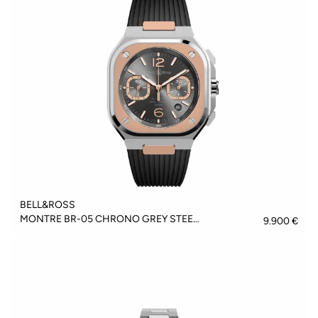
BELL&ROSS
MONTRE BR-05 CHRONO GREY STEEL & GOLD - BR05C-RTH-STPG/SRB
9.900 €