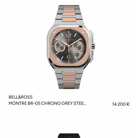
BELL&ROSS
MONTRE BR-05 CHRONO GREY STEEL & GOLD - BR05C-RTH-STPG/SSG
14.200 €