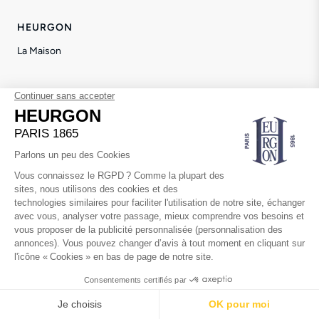
HEURGON
La Maison
AIDE
Transport & Livraison
Retours & Échanges
Service client
INFORMATIONS LÉGALES
Données Personnelles
Conditions Générales de Vente
SUIVEZ-NOUS