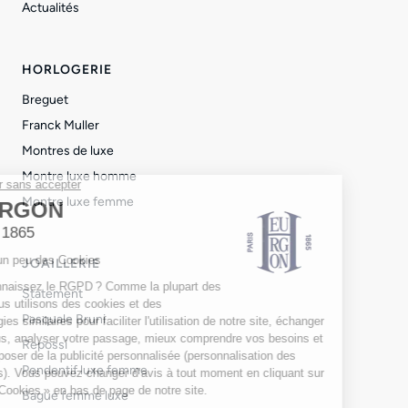
Actualités
HORLOGERIE
Breguet
Franck Muller
Montres de luxe
Montre luxe homme
Montre luxe femme
JOAILLERIE
Statement
Pasquale Bruni
Repossi
Pendentif luxe femme
Bague femme luxe