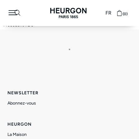
Temporal Collection
FR
(0)
no matches
« Précédent
1
2
3
NEWSLETTER
Abonnez-vous
HEURGON
La Maison