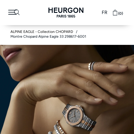
FR
(0)
ALPINE EAGLE - Collection CHOPARD
Montre Chopard Alpine Eagle 33 298617-6001