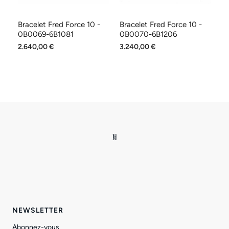
Bracelet Fred Force 10 -
Bracelet Fred Force 10 -
Br
0B0069-6B1081
0B0070-6B1206
0
2.640,00 €
3.240,00 €
3.
NEWSLETTER
Abonnez-vous