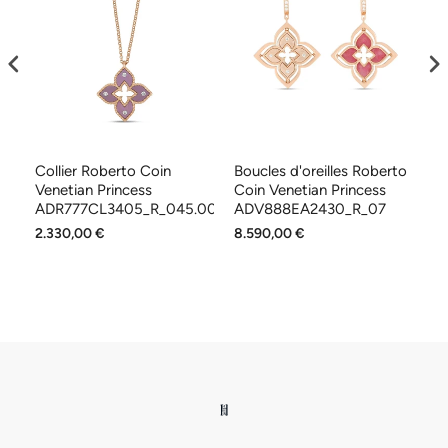
to
Collier Roberto Coin
Boucles d'oreilles Roberto
B
Venetian Princess
Coin Venetian Princess
Pr
ADR777CL3405_R_045.00
ADV888EA2430_R_07
A
2.330,00 €
8.590,00 €
10