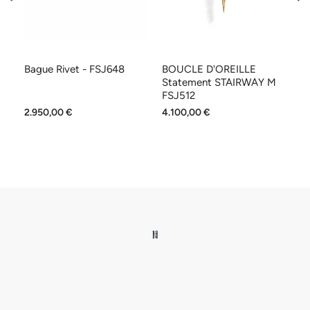
Bague Rivet - FSJ648
BOUCLE D'OREILLE
C
Statement STAIRWAY M
S
FSJ512
2.950,00 €
4.100,00 €
1.