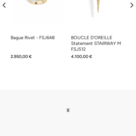
Bague Rivet - FSJ648
BOUCLE D'OREILLE
C
Statement STAIRWAY M
S
FSJ512
2.950,00 €
4.100,00 €
1.