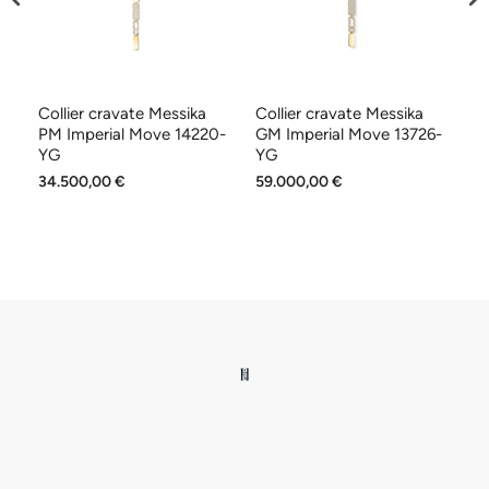
t
Collier cravate Messika
Collier cravate Messika
Bo
YG
PM Imperial Move 14220-
GM Imperial Move 13726-
PM
YG
YG
P
34.500,00 €
59.000,00 €
6.