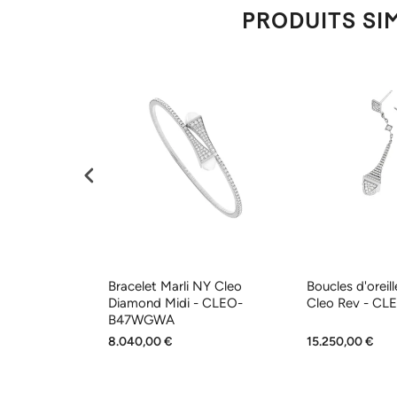
PRODUITS SIM
New York
Bracelet Marli NY Cleo
Boucles d'oreil
 LIFE-R2YG
Diamond Midi - CLEO-
Cleo Rev - C
B47WGWA
8.040,00 €
15.250,00 €