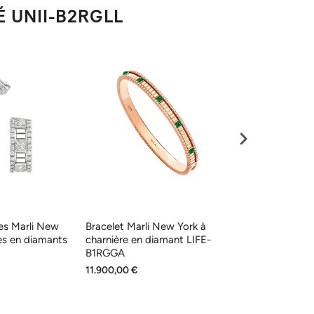
É UNII-B2RGLL
les Marli New
Bracelet Marli New York à
Anneau Marli 
les en diamants
charnière en diamant LIFE-
tournant en or
B1RGGA
11.900,00 €
3.080,00 €