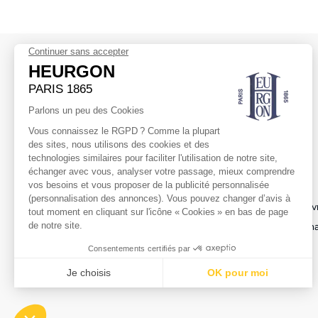
NEWSLETTER
HEURGON
AIDE
Abonnez-vous
La Maison
Transport & Liv
Retours & Éch
Service client