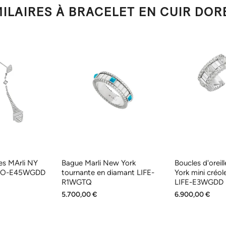
ILAIRES À BRACELET EN CUIR DOR
les MArli NY
Bague Marli New York
Boucles d'oreil
LEO-E45WGDD
tournante en diamant LIFE-
York mini créo
R1WGTQ
LIFE-E3WGDD
5.700,00 €
6.900,00 €