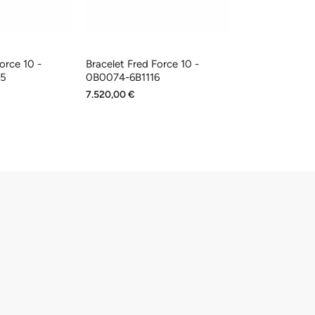
orce 10 -
Bracelet Fred Force 10 -
Bracelet Fred F
25
0B0074-6B1116
0B0049-6B02
7.520,00 €
10.800,00 €