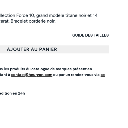
llection Force 10, g
rand modèle titane noir et 14
arat. Bracelet corderie noir.
GUIDE DES TAILLES
AJOUTER AU PANIER
us les produits du catalogue de marques présent en
tant à
contact@heurgon.com
ou par un rendez-vous via
ce
édition en 24h