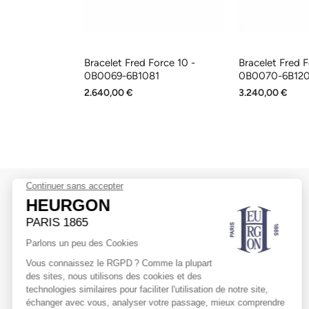
orce 10 -
Bracelet Fred Force 10 -
Bracelet Fred F
00
0B0069-6B1081
0B0070-6B12
2.640,00 €
3.240,00 €