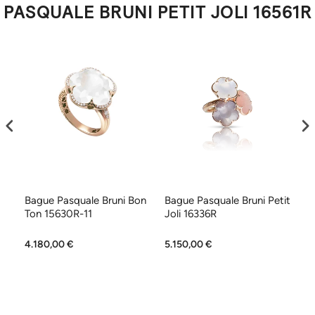
PASQUALE BRUNI PETIT JOLI 16561R
Bague Pasquale Bruni Bon
Bague Pasquale Bruni Petit
Co
Ton 15630R-11
Joli 16336R
Fi
4.180,00 €
5.150,00 €
7.