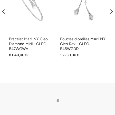
Bracelet Marli NY Cleo
Boucles d'oreilles MArli NY
Ba
YG
Diamond Midi - CLEO-
Cleo Rev - CLEO-
to
B47WGWA
E45WGDD
L
8.040,00 €
15.250,00 €
5.