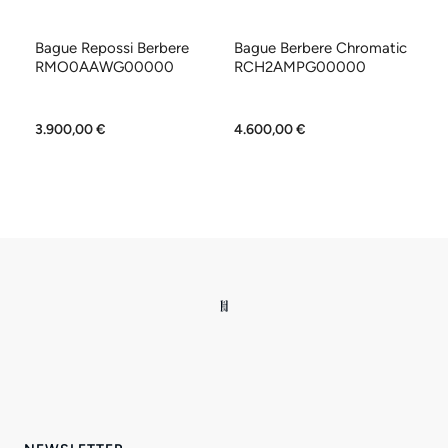
Bague Repossi Berbere
Bague Berbere Chromatic
Pe
e
RMO0AAWG00000
RCH2AMPG00000
su
P
0R
3.900,00 €
4.600,00 €
19