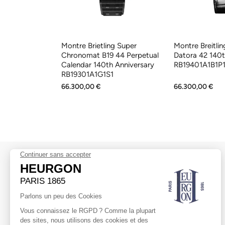
ng Premier B01
Montre Brietling Super
Montre Breitlin
42
Chronomat B19 44 Perpetual
Datora 42 140t
1
Calendar 140th Anniversary
RB19401A1B1P
RB19301A1G1S1
66.300,00 €
66.300,00 €