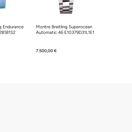
ng Endurance
Montre Breitling Superocean
Montre Breitli
281B1S2
Automatic 46 E10379D31L1E1
Chronograph 
AB0145221B1A
7.500,00 €
9.550,00 €