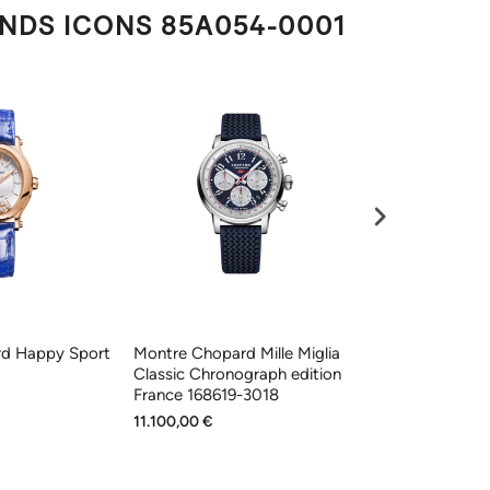
NDS ICONS 85A054-0001
d Happy Sport
Montre Chopard Mille Miglia
Montre Chopa
Classic Chronograph edition
Diamonds Joail
France 168619-3018
5002
11.100,00 €
38.100,00 €