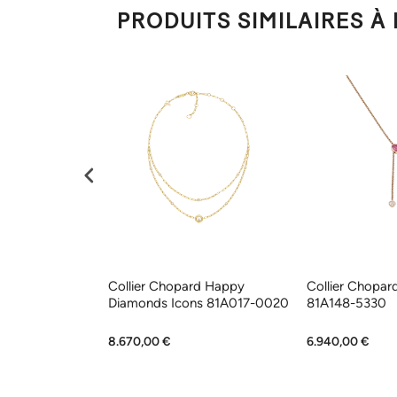
PRODUITS SIMILAIRES 
rd Happy
Collier Chopard Happy
Collier Chopar
lerie 205369-
Diamonds Icons 81A017-0020
81A148-5330
8.670,00 €
6.940,00 €