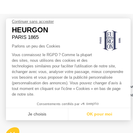
NEWSLETTER
HEURGON
AIDE
Abonnez-vous
La Maison
Transport & Liv
Retours & Éch
Service client