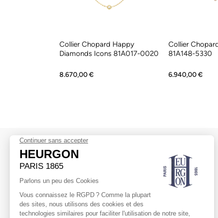
rd Happy
Collier Chopard Happy
Collier Chopar
lerie 205369-
Diamonds Icons 81A017-0020
81A148-5330
8.670,00 €
6.940,00 €