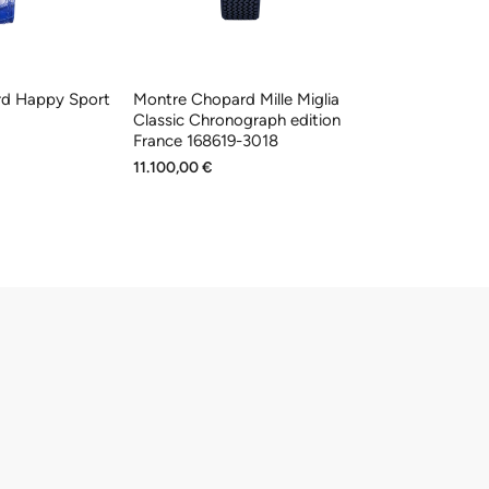
d Happy Sport
Montre Chopard Mille Miglia
Montre Chopa
Classic Chronograph edition
Diamonds Joail
France 168619-3018
5002
11.100,00 €
38.100,00 €