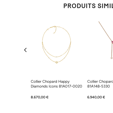
PRODUITS SIMI
rd Happy
Collier Chopard Happy
Collier Chopar
lerie 205369-
Diamonds Icons 81A017-0020
81A148-5330
8.670,00 €
6.940,00 €