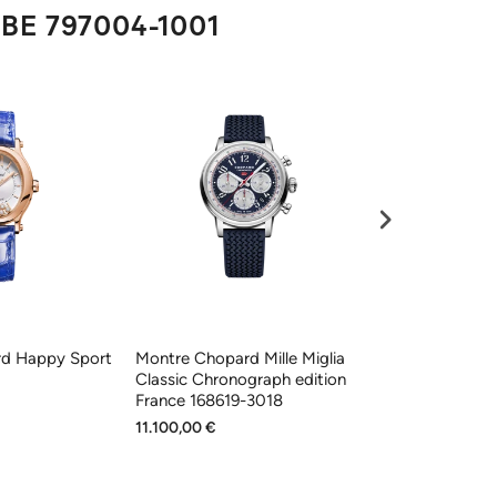
BE 797004-1001
d Happy Sport
Montre Chopard Mille Miglia
Montre Chopa
Classic Chronograph edition
Diamonds Joail
France 168619-3018
5002
11.100,00 €
38.100,00 €