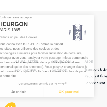
NEWSLETTER
HEURGON
AIDE
Abonnez-vous
La Maison
Transport & Liv
Retours & Éch
Service client