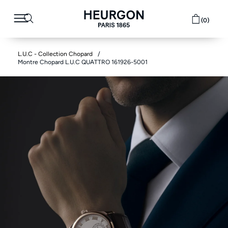
(0)
L.U.C - Collection Chopard
Montre Chopard L.U.C QUATTRO 161926-5001