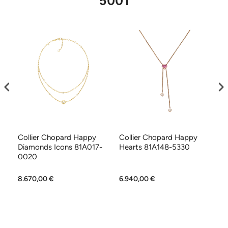
5001
Collier Chopard Happy
Collier Chopard Happy
Co
Diamonds Icons 81A017-
Hearts 81A148-5330
H
0020
8.670,00 €
6.940,00 €
6.