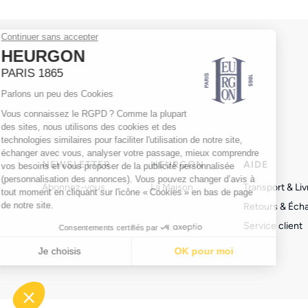
NEWSLETTER
HEURGON
AIDE
Abonnez-vous
La Maison
Transport & Liv
Retours & Éch
Service client