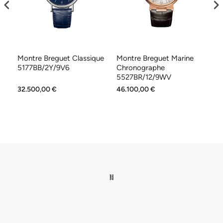
Montre Breguet Classique
Montre Breguet Marine
Mo
5177BB/2Y/9V6
Chronographe
C
5527BR/12/9WV
2
32.500,00 €
46.100,00 €
20