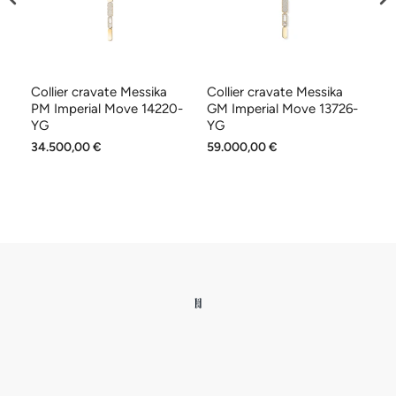
t
Collier cravate Messika
Collier cravate Messika
Bo
YG
PM Imperial Move 14220-
GM Imperial Move 13726-
PM
YG
YG
P
34.500,00 €
59.000,00 €
6.