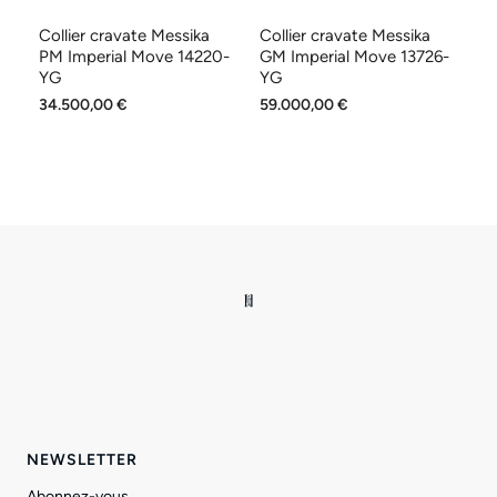
t
Collier cravate Messika
Collier cravate Messika
Bo
YG
PM Imperial Move 14220-
GM Imperial Move 13726-
PM
YG
YG
P
34.500,00 €
59.000,00 €
6.
NEWSLETTER
Abonnez-vous