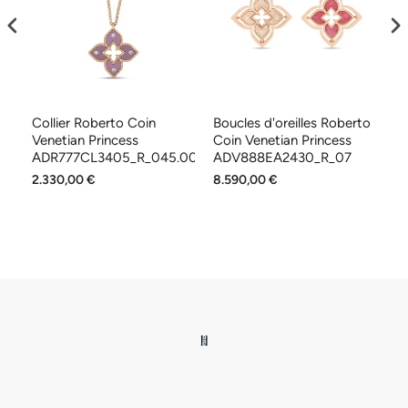
to
Collier Roberto Coin
Boucles d'oreilles Roberto
B
Venetian Princess
Coin Venetian Princess
Pr
ADR777CL3405_R_045.00
ADV888EA2430_R_07
A
2.330,00 €
8.590,00 €
10