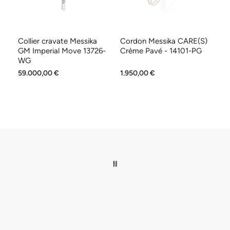
Collier cravate Messika
Cordon Messika CARE(S)
B
-
GM Imperial Move 13726-
Crème Pavé - 14101-PG
pa
WG
W
59.000,00 €
1.950,00 €
2.