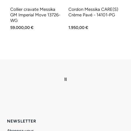
Collier cravate Messika
Cordon Messika CARE(S)
B
-
GM Imperial Move 13726-
Crème Pavé - 14101-PG
pa
WG
W
59.000,00 €
1.950,00 €
2.
NEWSLETTER
Abonnez-vous