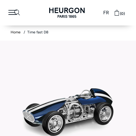
FR
(0)
Home
Time fast D8