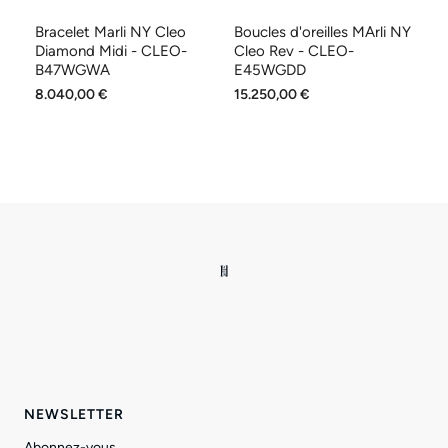
Bracelet Marli NY Cleo
Boucles d'oreilles MArli NY
Ba
YG
Diamond Midi - CLEO-
Cleo Rev - CLEO-
to
B47WGWA
E45WGDD
L
8.040,00 €
15.250,00 €
5.
NEWSLETTER
Abonnez-vous