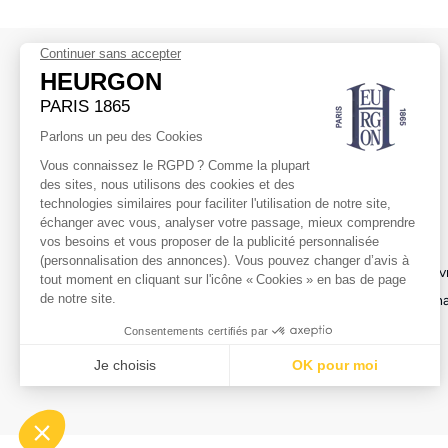
NEWSLETTER
HEURGON
AIDE
Abonnez-vous
La Maison
Transport & Liv
Retours & Éch
Service client