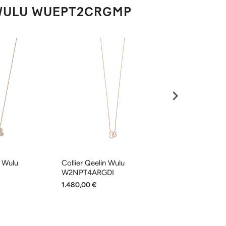
N WULU WUEPT2CRGMP
n Wulu
Collier Qeelin Wulu
Collier Qeelin 
I
W2NPT4ARGDI
WUNPT6DRG
1.480,00 €
2.050,00 €