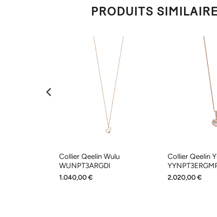
PRODUITS SIMILAIR
Wulu
Collier Qeelin Wulu
Collier Qeelin Y
MP
WUNPT3ARGDI
YYNPT3ERGM
1.040,00 €
2.020,00 €