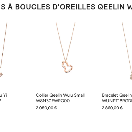
ES À BOUCLES D'OREILLES QEELI
u Yi
Collier Qeelin Wulu Small
Bracelet Qeeli
P
W8N30FWRG00
WUNPT18RGD
2.080,00 €
2.860,00 €